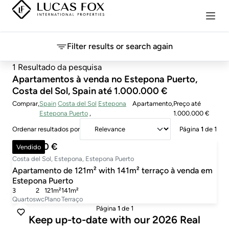
Filter results or search again
1 Resultado da pesquisa
Apartamentos à venda no Estepona Puerto,
Costa del Sol, Spain até 1.000.000 €
Comprar
Spain
Costa del Sol
Estepona
Apartamento
Preço
até
Estepona Puerto
1.000.000 €
Ordenar resultados por
Página
1
de 1
759.000 €
Vendido
Costa del Sol, Estepona, Estepona Puerto
Apartamento de 121m² with 141m² terraço à venda em
Estepona Puerto
3
2
121m²
141m²
Quartos
wc
Plano
Terraço
Página
1
de 1
Keep up-to-date with our 2026 Real