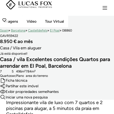
imagens
Vídeo
Tour Virtual
Spain
Barcelona
Castelldefels
El Poal
08860
GAVR59422
8.950 € ao mês
Casa / Vila em aluguer
Já está disponível!
Casa / vila Excelentes condições Quartos para
arrendar em El Poal, Barcelona
7
5
496m²
784m²
Quartos
wc
Plano
area do terreno
Ficha técnica
Partilhar este imóvel
Exibir propriedades semelhantes
Iniciar uma nova pesquisa
Impressionante vila de luxo com 7 quartos e 2
piscinas para alugar, a 5 minutos da praia em