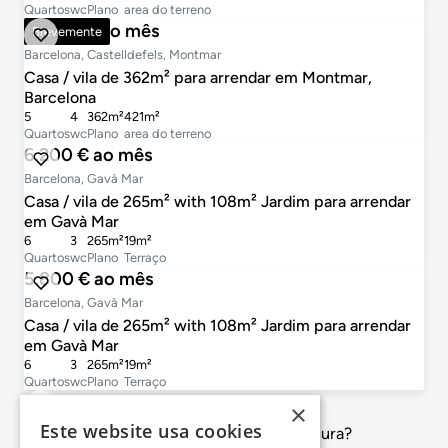
Quartos
wc
Plano
area do terreno
11.000 € ao mês
Brevemente
Barcelona, Castelldefels, Montmar
Casa / vila de 362m² para arrendar em Montmar,
Barcelona
5
4
362m²
421m²
Quartos
wc
Plano
area do terreno
6.200 € ao mês
Barcelona, Gavà Mar
Casa / vila de 265m² with 108m² Jardim para arrendar
em Gavà Mar
6
3
265m²
19m²
Quartos
wc
Plano
Terraço
5.800 € ao mês
Barcelona, Gavà Mar
Casa / vila de 265m² with 108m² Jardim para arrendar
em Gavà Mar
6
3
265m²
19m²
Quartos
wc
Plano
Terraço
×
Este website usa cookies
Não é exactamente o que procura?