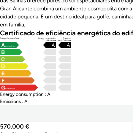
das Salinas oferece pores do sol espetaculares entre lag
Gran Alicante combina um ambiente cosmopolita com a 
cidade pequena. É um destino ideal para golfe, caminhad
em família.
Certificado de eficiência energética do edif
Energy Certificate Scale
Energy consumption
Emissions
kWh/m²/year
kg CO₂/m²/year
A
A
most efficient
least efficient
Energy consumption : A
Emissions : A
570.000 €