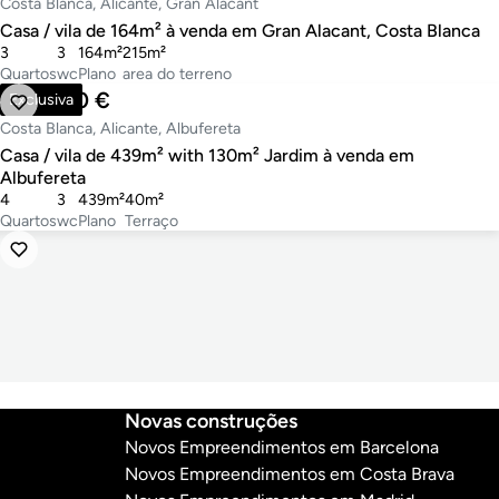
Costa Blanca, Alicante, Gran Alacant
Casa / vila de 164m² à venda em Gran Alacant, Costa Blanca
3
3
164m²
215m²
Quartos
wc
Plano
area do terreno
750.000 €
Exclusiva
Costa Blanca, Alicante, Albufereta
Casa / vila de 439m² with 130m² Jardim à venda em
Albufereta
4
3
439m²
40m²
Quartos
wc
Plano
Terraço
Novas construções
Novos Empreendimentos em Barcelona
Novos Empreendimentos em Costa Brava