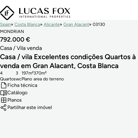
Spain
Costa Blanca
Alicante
Gran Alacant
03130
MONDRIAN
792.000 €
Casa / Vila venda
Casa / vila Excelentes condições Quartos à
venda em Gran Alacant, Costa Blanca
4
3
197m²
370m²
Quartos
wc
Plano
area do terreno
Ficha técnica
Catálogo
Planos
Partilhar este imóvel