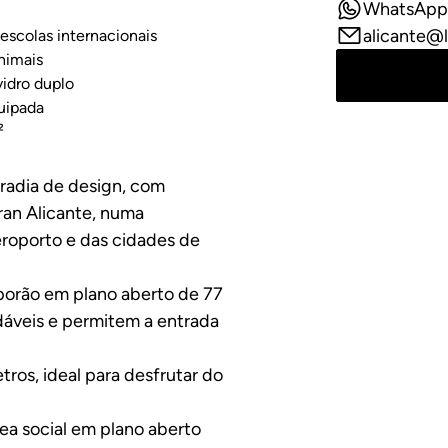
WhatsApp
alicante@l
escolas internacionais
nimais
vidro duplo
uipada
²
radia de design, com
ran Alicante, numa
aeroporto e das cidades de
porão em plano aberto de 77
dáveis e permitem a entrada
tros, ideal para desfrutar do
rea social em plano aberto