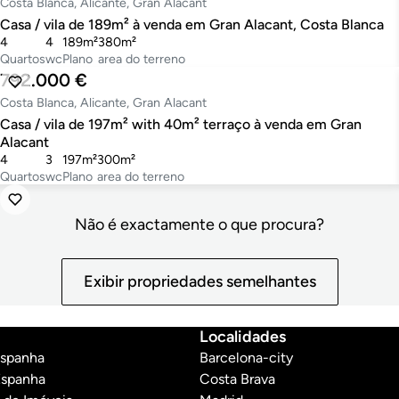
Costa Blanca, Alicante, Gran Alacant
Casa / vila de 189m² à venda em Gran Alacant, Costa Blanca
4
4
189m²
380m²
Quartos
wc
Plano
area do terreno
792.000 €
Costa Blanca, Alicante, Gran Alacant
Casa / vila de 197m² with 40m² terraço à venda em Gran
Alacant
4
3
197m²
300m²
Quartos
wc
Plano
area do terreno
Não é exactamente o que procura?
Exibir propriedades semelhantes
Localidades
Espanha
Barcelona-city
Espanha
Costa Brava