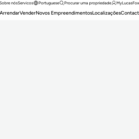
Sobre nós
Servicos
Portuguese
Procurar uma propriedade
MyLucasFox
Arrendar
Vender
Novos Empreendimentos
Localizações
Contact