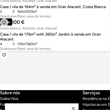
Costa Blanca, Alicante, Gran Alacant
Casa / vila de 164m² à venda em Gran Alacant, Costa Blanca
3
2
164m²
225m²
Quartos
wc
Plano
area do terreno
690.000 €
Nova
Costa Blanca, Alicante, Gran Alacant
Casa / vila de 176m² with 360m² Jardim à venda em Gran
Alacant
4
3
176m²
360m²
Quartos
wc
Plano
area do terreno
Sobre nós
Serviços
Sobre Nos
Residência na 
Franquias Imobiliárias
Hipotecas em 
×