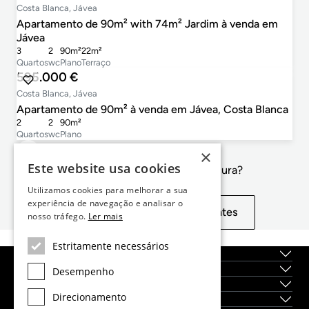
Costa Blanca, Jávea
Apartamento de 90m² with 74m² Jardim à venda em
Jávea
3
2
90m²
22m²
Quartos
wc
Plano
Terraço
595.000 €
Costa Blanca, Jávea
Apartamento de 90m² à venda em Jávea, Costa Blanca
2
2
90m²
Quartos
wc
Plano
×
Este website usa cookies
Não é exactamente o que procura?
Utilizamos cookies para melhorar a sua
experiência de navegação e analisar o
Exibir propriedades semelhantes
nosso tráfego.
Ler mais
Estritamente necessários
Sobre nós
Serviços
Desempenho
Localidades
Direcionamento
Novas construções