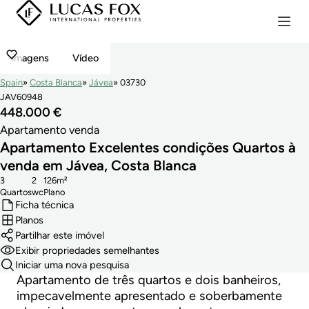
imagens
Vídeo
Spain
Costa Blanca
Jávea
03730
JAV60948
448.000 €
Apartamento venda
Apartamento Excelentes condições Quartos à
venda em Jávea, Costa Blanca
3
2
126m²
Quartos
wc
Plano
Ficha técnica
Planos
Partilhar este imóvel
Exibir propriedades semelhantes
Iniciar uma nova pesquisa
Apartamento de três quartos e dois banheiros,
impecavelmente apresentado e soberbamente