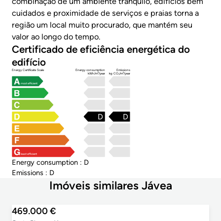
combinação de um ambiente tranquilo, edifícios bem
cuidados e proximidade de serviços e praias torna a
região um local muito procurado, que mantém seu
valor ao longo do tempo.
Certificado de eficiência energética do
edifício
Energy Certificate Scale
Energy consumption
Emissions
kWh/m²/year
kg CO₂/m²/year
most efficient
D
D
least efficient
Energy consumption : D
Emissions : D
Imóveis similares Jávea
469.000 €