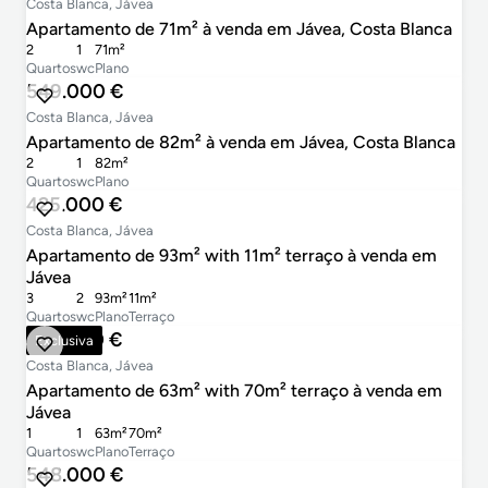
Costa Blanca, Jávea
Apartamento de 71m² à venda em Jávea, Costa Blanca
2
1
71m²
Quartos
wc
Plano
549.000 €
Costa Blanca, Jávea
Apartamento de 82m² à venda em Jávea, Costa Blanca
2
1
82m²
Quartos
wc
Plano
425.000 €
Costa Blanca, Jávea
Apartamento de 93m² with 11m² terraço à venda em
Jávea
3
2
93m²
11m²
Quartos
wc
Plano
Terraço
385.000 €
Exclusiva
Costa Blanca, Jávea
Apartamento de 63m² with 70m² terraço à venda em
Jávea
1
1
63m²
70m²
Quartos
wc
Plano
Terraço
548.000 €