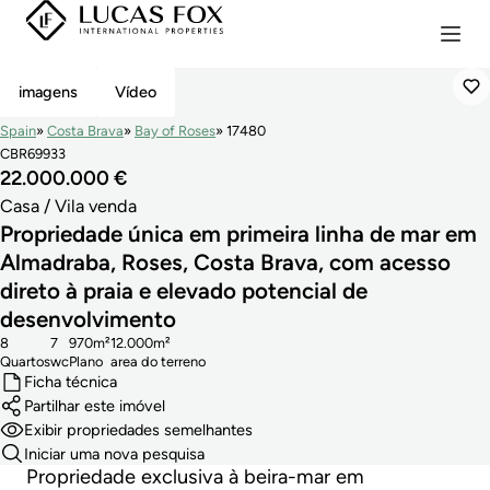
Exclusiva
imagens
Vídeo
Spain
Costa Brava
Bay of Roses
17480
CBR69933
22.000.000 €
Casa / Vila venda
Propriedade única em primeira linha de mar em
Almadraba, Roses, Costa Brava, com acesso
direto à praia e elevado potencial de
desenvolvimento
8
7
970m²
12.000m²
Quartos
wc
Plano
area do terreno
Ficha técnica
Partilhar este imóvel
Exibir propriedades semelhantes
Iniciar uma nova pesquisa
Propriedade exclusiva à beira-mar em