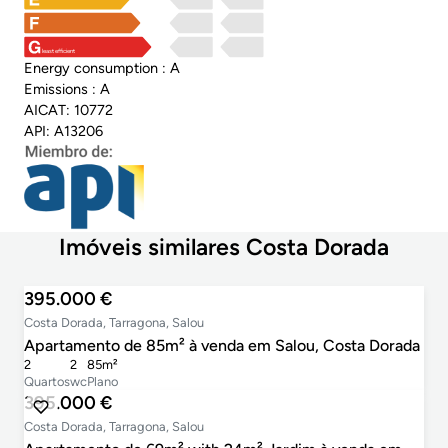
least efficient
Energy consumption : A
Emissions : A
AICAT: 10772
API: A13206
Imóveis similares Costa Dorada
395.000 €
Costa Dorada, Tarragona, Salou
Apartamento de 85m² à venda em Salou, Costa Dorada
2
2
85m²
Quartos
wc
Plano
395.000 €
Costa Dorada, Tarragona, Salou