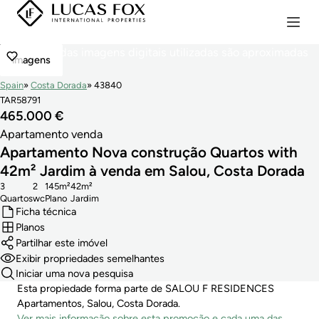
imagens
Spain
Costa Dorada
43840
TAR58791
465.000 €
Apartamento venda
Apartamento Nova construção Quartos with
42m² Jardim à venda em Salou, Costa Dorada
3
2
145m²
42m²
Quartos
wc
Plano
Jardim
Ficha técnica
Planos
Partilhar este imóvel
Exibir propriedades semelhantes
Iniciar uma nova pesquisa
Esta propiedade forma parte de SALOU F RESIDENCES
Apartamentos, Salou, Costa Dorada.
Ver mais informação sobre esta promoção e cada uma das