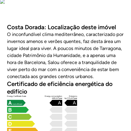
Fotos
Costa Dorada: Localização deste imóvel
O inconfundível clima mediterrâneo, caracterizado por
invernos amenos e verões quentes, faz desta área um
lugar ideal para viver. A poucos minutos de Tarragona,
cidade Patrimônio da Humanidade, e a apenas uma
hora de Barcelona, Salou oferece a tranquilidade de
viver perto do mar com a conveniência de estar bem
conectada aos grandes centros urbanos.
Certificado de eficiência energética do
edifício
Energy Certificate Scale
Energy consumption
Emissions
kWh/m²/year
kg CO₂/m²/year
A
A
most efficient