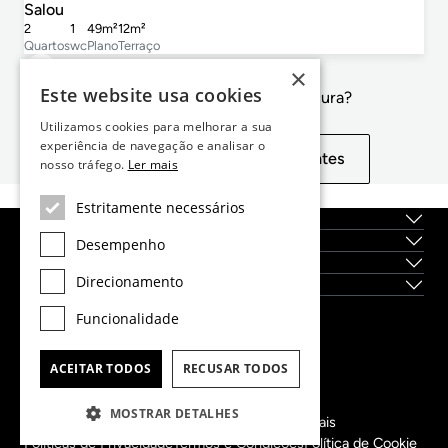
Salou
2
1
49m²
12m²
Quartos
wc
Plano
Terraço
×
Este website usa cookies
Não é exactamente o que procura?
Utilizamos cookies para melhorar a sua
experiência de navegação e analisar o
Exibir propriedades semelhantes
nosso tráfego.
Ler mais
Estritamente necessários
Sobre nós
Serviços
Desempenho
Localidades
Direcionamento
Novas construções
Funcionalidade
Dils Lucas Fox Head Office
tel.
(+34) 933 562 989
ACEITAR TODOS
RECUSAR TODOS
fax
(+34) 933 041 848
info@lucasfox.com
MOSTRAR DETALHES
Informação sobre os nossos escritórios regionais
Políticas de Privacidade
Termos e Condições
Política de Cookie