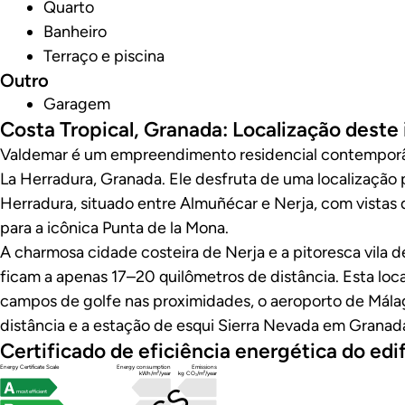
Quarto
Banheiro
Terraço e piscina
Outro
Garagem
Costa Tropical, Granada: Localização deste
Valdemar é um empreendimento residencial contempor
La Herradura, Granada. Ele desfruta de uma localização p
Herradura, situado entre Almuñécar e Nerja, com vista
para a icônica Punta de la Mona.
A charmosa cidade costeira de Nerja e a pitoresca vila de
ficam a apenas 17–20 quilômetros de distância. Esta loca
campos de golfe nas proximidades, o aeroporto de Mála
distância e a estação de esqui Sierra Nevada em Granad
Certificado de eficiência energética do edif
Energy Certificate Scale
Energy consumption
Emissions
kWh/m²/year
kg CO₂/m²/year
most efficient