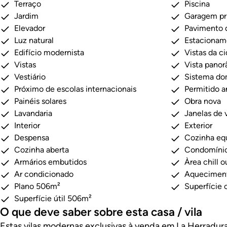
Terraço
Piscina
Jardim
Garagem pr
Elevador
Pavimento 
Luz natural
Estacionam
Edifício modernista
Vistas da c
Vistas
Vista pano
Vestiário
Sistema do
Próximo de escolas internacionais
Permitido a
Painéis solares
Obra nova
Lavandaria
Janelas de 
Interior
Exterior
Despensa
Cozinha eq
Cozinha aberta
Condomínio
Armários embutidos
Àrea chill o
Ar condicionado
Aquecimen
Plano 506m²
Superfície 
Superfície útil 506m²
O que deve saber sobre esta casa / vila
Estas vilas modernas exclusivas à venda em La Herradu