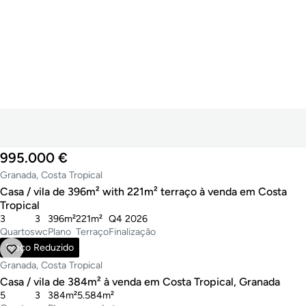
995.000 €
Granada, Costa Tropical
Casa / vila de 396m² with 221m² terraço à venda em Costa
Tropical
3
3
396m²
221m²
Q4 2026
Quartos
wc
Plano
Terraço
Finalização
2.495.000 €
Preço Reduzido
Granada, Costa Tropical
Casa / vila de 384m² à venda em Costa Tropical, Granada
5
3
384m²
5.584m²