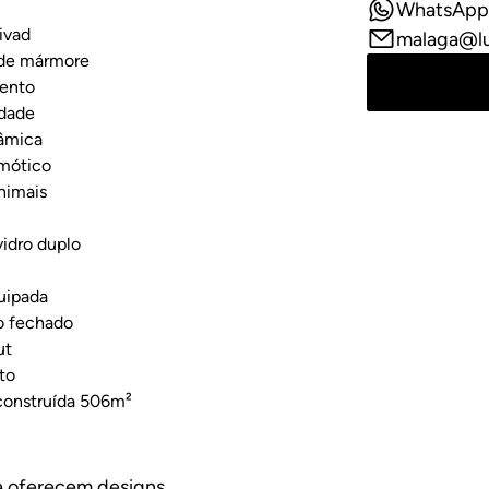
WhatsApp
ivad
malaga@l
de mármore
ento
idade
râmica
mótico
nimais
vidro duplo
uipada
 fechado
ut
to
construída 506m²
ra oferecem designs