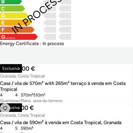
IN PROCESS
least efficient
Energy Certificate : In process
2.450.000 €
Exclusiva
Granada, Costa Tropical
Casa / vila de 570m² with 265m² terraço à venda em Costa
Tropical
4
4
570m²
510m²
Quartos
wc
Plano
area do terreno
2.100.000 €
Exclusiva
Granada, Costa Tropical
Casa / vila de 590m² à venda em Costa Tropical, Granada
4
5
590m²