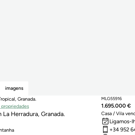
imagens
MLG55916
ropical, Granada.
1.695.000 €
 propriedades
m La Herradura, Granada.
Casa / Vila ven
Ligamos-l
+34 952 6
ontanha