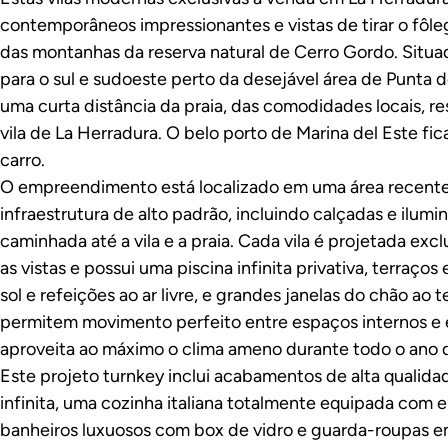
contemporâneos impressionantes e vistas de tirar o fôleg
das montanhas da reserva natural de Cerro Gordo. Situa
para o sul e sudoeste perto da desejável área de Punta de
uma curta distância da praia, das comodidades locais, r
vila de La Herradura. O belo porto de Marina del Este fi
carro.
O empreendimento está localizado em uma área recen
infraestrutura de alto padrão, incluindo calçadas e ilumin
caminhada até a vila e a praia. Cada vila é projetada ex
as vistas e possui uma piscina infinita privativa, terraç
sol e refeições ao ar livre, e grandes janelas do chão ao 
permitem movimento perfeito entre espaços internos e 
aproveita ao máximo o clima ameno durante todo o ano d
Este projeto turnkey inclui acabamentos de alta qualid
infinita, uma cozinha italiana totalmente equipada com
banheiros luxuosos com box de vidro e guarda-roupas e