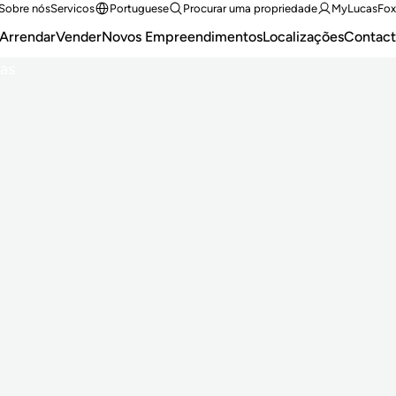
Sobre nós
Servicos
Portuguese
Procurar uma propriedade
MyLucasFox
Arrendar
Vender
Novos Empreendimentos
Localizações
Contact