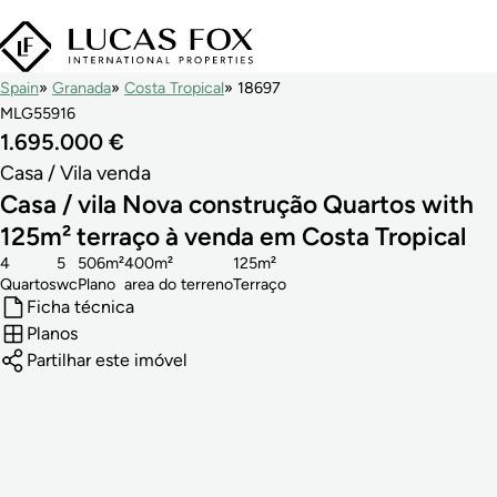
Spain
Granada
Costa Tropical
18697
MLG55916
1.695.000 €
Casa / Vila venda
Casa / vila Nova construção Quartos with
125m² terraço à venda em Costa Tropical
4
5
506m²
400m²
125m²
Quartos
wc
Plano
area do terreno
Terraço
Ficha técnica
Planos
Partilhar este imóvel