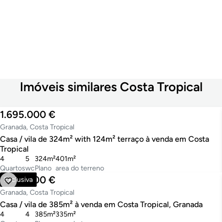
Imóveis similares Costa Tropical
1.695.000 €
Granada, Costa Tropical
Casa / vila de 324m² with 124m² terraço à venda em Costa
Tropical
4
5
324m²
401m²
Quartos
wc
Plano
area do terreno
1.895.000 €
Exclusiva
Granada, Costa Tropical
Casa / vila de 385m² à venda em Costa Tropical, Granada
4
4
385m²
335m²