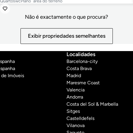
Quartos
wc
Plano
area do terreno
Não é exactamente o que procura?
Exibir propriedades semelhantes
Localidades
Espanha
Barcelona-city
Espanha
Costa Brava
 de Imóveis
Madrid
Maresme Coast
Valencia
Andorra
Costa del Sol & Marbella
Sitges
Castelldefels
Vilanova
Sagunto