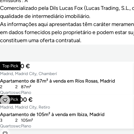
Emissions : A
Comercializado pela Dils Lucas Fox (Lucas Trading, S.L.
qualidade de intermediário imobiliário.
As informações aqui apresentadas têm caráter meramen
em dados fornecidos pelo proprietário e podem estar suj
constituem uma oferta contratual.
990.000 €
Top Pick
Madrid, Madrid City, Chamberí
Apartamento de 87m² à venda em Ríos Rosas, Madrid
2
2
87m²
Quartos
wc
Plano
1.148.000 €
Top Pick
Madrid, Madrid City, Retiro
Apartamento de 105m² à venda em Ibiza, Madrid
3
2
105m²
Quartos
wc
Plano