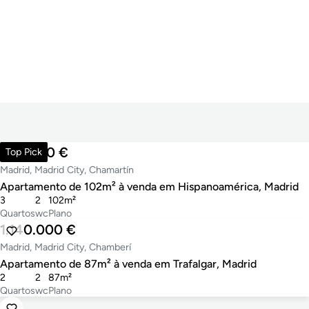
986.000 €
Top Pick
Madrid, Madrid City, Chamartín
Apartamento de 102m² à venda em Hispanoamérica, Madrid
3
2
102m²
Quartos
wc
Plano
1.140.000 €
Madrid, Madrid City, Chamberí
Apartamento de 87m² à venda em Trafalgar, Madrid
2
2
87m²
Quartos
wc
Plano