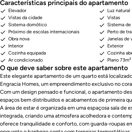
Características principais do apartamento
Elevador
Luz natural
Vistas da cidade
Vistas
Sistema domótico
Sistema de
Próximo de escolas internacionais
Perto de tr
Obra nova
Janelas de 
Interior
Exterior
Cozinha equipada
Cozinha ab
Ar condicionado
Plano 73m²
O que deve saber sobre este apartamento
Este elegante apartamento de um quarto está localizado
Engracia Homes, um empreendimento exclusivo no cora
Com um design pensado e funcional, o apartamento desta
espaços bem distribuídos e acabamentos de primeira qu
A área de estar é organizada em uma espaçosa sala de es
integrada, criando uma atmosfera acolhedora e contemp
oferece tranquilidade e conforto, com guarda-roupas e
enquanto o banheiro conta com torneiras termostáticas, 