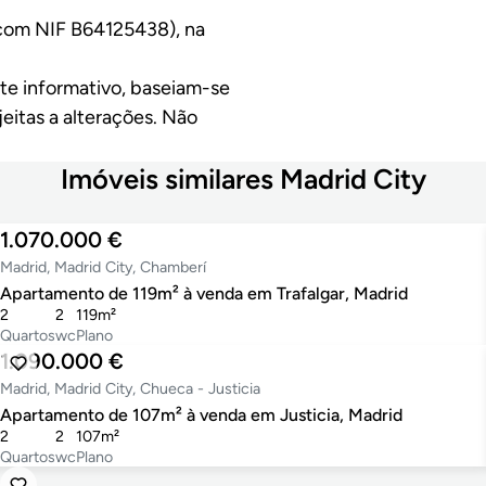
, com NIF B64125438), na
te informativo, baseiam-se
eitas a alterações. Não
Imóveis similares Madrid City
1.070.000 €
Madrid, Madrid City, Chamberí
Apartamento de 119m² à venda em Trafalgar, Madrid
2
2
119m²
Quartos
wc
Plano
1.090.000 €
Madrid, Madrid City, Chueca - Justicia
Apartamento de 107m² à venda em Justicia, Madrid
2
2
107m²
Quartos
wc
Plano