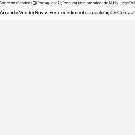
Sobre nós
Servicos
Portuguese
Procurar uma propriedade
MyLucasFox
Arrendar
Vender
Novos Empreendimentos
Localizações
Contact