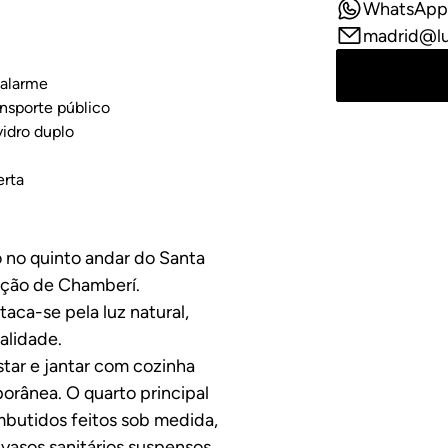
WhatsApp
madrid@l
 alarme
ansporte público
vidro duplo
erta
 no quinto andar do Santa
ção de Chamberí.
ca-se pela luz natural,
alidade.
tar e jantar com cozinha
orânea. O quarto principal
mbutidos feitos sob medida,
vasos sanitários suspensos