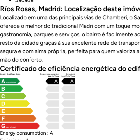
Sacada
Ríos Rosas, Madrid: Localização deste imóv
Localizado em uma das principais vias de Chamberí, o 
oferece o melhor do tradicional Madri com um toque mo
gastronomia, parques e serviços, o bairro é facilmente a
resto da cidade graças à sua excelente rede de transpor
segura e com alma própria, perfeita para quem valoriza a
mão do conforto.
Certificado de eficiência energética do edif
Energy Certificate Scale
Energy consumption
Emissions
kWh/m²/year
kg CO₂/m²/year
A
A
most efficient
least efficient
Energy consumption : A