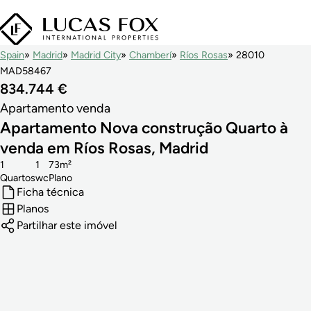
Spain
Madrid
Madrid City
Chamberí
Ríos Rosas
28010
MAD58467
834.744 €
Apartamento venda
Apartamento Nova construção Quarto à
venda em Ríos Rosas, Madrid
1
1
73m²
Quartos
wc
Plano
Ficha técnica
Planos
Partilhar este imóvel