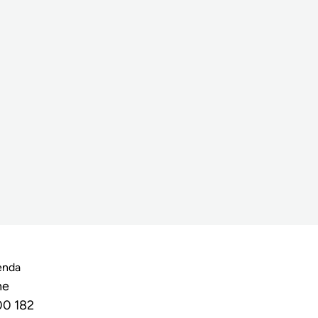
enda
he
00 182