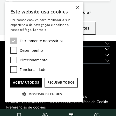
×
Este website usa cookies
Não é exactamente o que procura?
Utilizamos cookies para melhorar a sua
experiência de navegação e analisar o
Exibir propriedades semelhantes
nosso tráfego.
Ler mais
Estritamente necessários
Sobre nós
Serviços
Desempenho
Localidades
Direcionamento
Novas construções
Funcionalidade
Dils Lucas Fox Head Office
tel.
(+34) 933 562 989
ACEITAR TODOS
RECUSAR TODOS
fax
(+34) 933 041 848
info@lucasfox.com
MOSTRAR DETALHES
Informação sobre os nossos escritórios regionais
Políticas de Privacidade
Termos e Condições
Política de Cookie
Preferências de cookies
Copyright 2022 © Lucas Fox