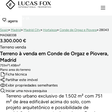
imagens
Spain
Madrid
Madrid City
Hortaleza
Conde de Orgaz e Piovera
28043
MAD68338
3.300.000 €
Terreno venda
Terreno à venda em Conde de Orgaz e Piovera,
Madrid
751m²
1.498m²
Plano
area do terreno
Ficha técnica
Partilhar este imóvel
Exibir propriedades semelhantes
Iniciar uma nova pesquisa
Terreno urbano exclusivo de 1.502 m² com 751
m² de área edificável acima do solo, com
projeto arquitetônico e possibilidade de