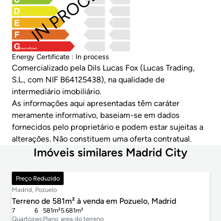
IN PROCESS
least efficient
Energy Certificate : In process
Comercializado pela Dils Lucas Fox (Lucas Trading,
S.L., com NIF B64125438), na qualidade de
intermediário imobiliário.
As informações aqui apresentadas têm caráter
meramente informativo, baseiam-se em dados
fornecidos pelo proprietário e podem estar sujeitas a
alterações. Não constituem uma oferta contratual.
Imóveis similares Madrid City
4.700.000 €
Preço Reduzido
Madrid, Pozuelo
Terreno de 581m² à venda em Pozuelo, Madrid
7
6
581m²
5.681m²
Quartos
wc
Plano
area do terreno