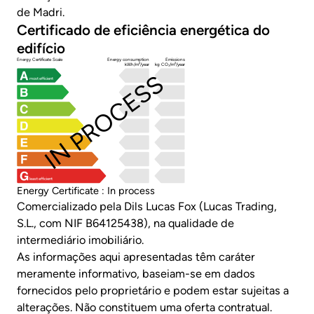
de Madri.
Certificado de eficiência energética do
edifício
Energy Certificate Scale
Energy consumption
Emissions
kWh/m²/year
kg CO₂/m²/year
IN PROCESS
most efficient
least efficient
Energy Certificate : In process
Comercializado pela Dils Lucas Fox (Lucas Trading,
S.L., com NIF B64125438), na qualidade de
intermediário imobiliário.
As informações aqui apresentadas têm caráter
meramente informativo, baseiam-se em dados
fornecidos pelo proprietário e podem estar sujeitas a
alterações. Não constituem uma oferta contratual.