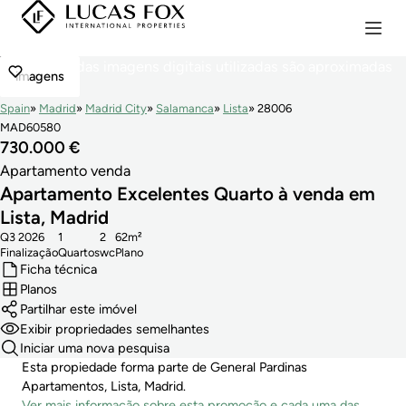
imagens
Spain
Madrid
Madrid City
Salamanca
Lista
28006
MAD60580
730.000 €
Apartamento venda
Apartamento Excelentes Quarto à venda em
Lista, Madrid
Q3 2026
1
2
62m²
Finalização
Quartos
wc
Plano
Ficha técnica
Planos
Partilhar este imóvel
Exibir propriedades semelhantes
Iniciar uma nova pesquisa
Esta propiedade forma parte de General Pardinas
Apartamentos, Lista, Madrid.
Ver mais informação sobre esta promoção e cada uma das