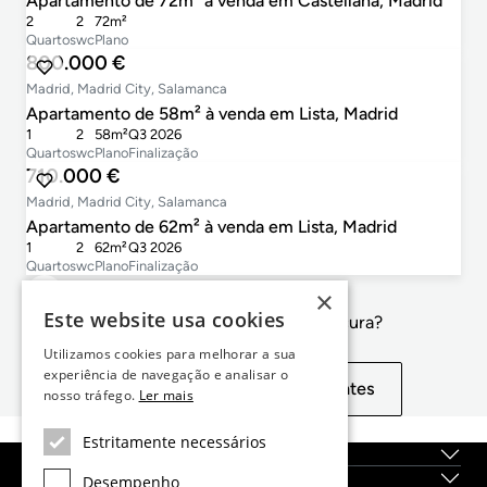
Apartamento de 72m² à venda em Castellana, Madrid
2
2
72m²
Quartos
wc
Plano
800.000 €
Madrid, Madrid City, Salamanca
Apartamento de 58m² à venda em Lista, Madrid
1
2
58m²
Q3 2026
Quartos
wc
Plano
Finalização
710.000 €
Madrid, Madrid City, Salamanca
Apartamento de 62m² à venda em Lista, Madrid
1
2
62m²
Q3 2026
Quartos
wc
Plano
Finalização
×
Este website usa cookies
Não é exactamente o que procura?
Utilizamos cookies para melhorar a sua
experiência de navegação e analisar o
Exibir propriedades semelhantes
nosso tráfego.
Ler mais
Estritamente necessários
Sobre nós
Serviços
Desempenho