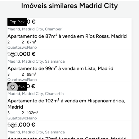
Imóveis similares Madrid City
990.000 €
Top Pick
Madrid, Madrid City, Chamberí
Apartamento de 87m² à venda em Ríos Rosas, Madrid
2
2
87m²
Quartos
wc
Plano
990.000 €
Madrid, Madrid City, Salamanca
Apartamento de 99m² à venda em Lista, Madrid
3
2
99m²
Quartos
wc
Plano
986.000 €
Top Pick
Madrid, Madrid City, Chamartín
Apartamento de 102m² à venda em Hispanoamérica,
Madrid
3
2
102m²
Quartos
wc
Plano
685.000 €
Madrid, Madrid City, Salamanca