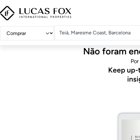
Teià, Maresme Coast, Barcelona
Comprar
Localização
Não foram enc
ou
alugar?
Por
Keep up-t
insi