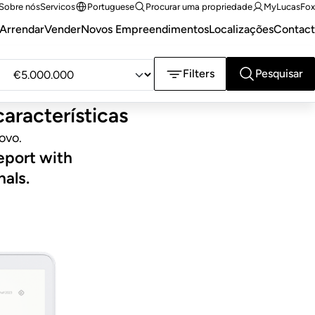
Sobre nós
Servicos
Portuguese
Procurar uma propriedade
MyLucasFox
Arrendar
Vender
Novos Empreendimentos
Localizações
Contact
Filters
Pesquisar
Preço
aracterísticas
máx.
ovo.
eport with
nals.