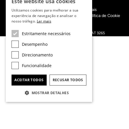
Este website usa cookies
info@lucasfox.com
Informação sobre os nossos escritórios regionais
Utilizamos cookies para melhorar a sua
Políticas de Privacidade
Termos e Condições
Política de Cookie
experiência de navegação e analisar o
nosso tráfego.
Ler mais
Preferências de cookies
Copyright 2022 © Lucas Fox
Registro de Agentes Inmobiliarios de Cataluña: AICAT 3265
Estritamente necessários
Web design & development by
DigitalHappy
Desempenho
Comece a escrever a sua localização
Direcionamento
Funcionalidade
ACEITAR TODOS
RECUSAR TODOS
MOSTRAR DETALHES