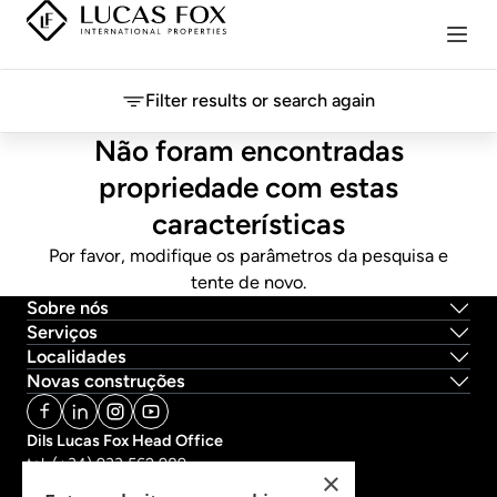
Filter results or search again
Não foram encontradas
propriedade com estas
características
Por favor, modifique os parâmetros da pesquisa e
tente de novo.
Sobre nós
Serviços
Localidades
Novas construções
Dils Lucas Fox Head Office
tel.
(+34) 933 562 989
×
fax
(+34) 933 041 848