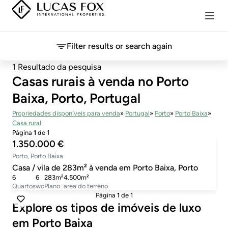
Filter results or search again
1 Resultado da pesquisa
Casas rurais à venda no Porto
Baixa, Porto, Portugal
Propriedades disponíveis para venda
Portugal
Porto
Porto Baixa
Casa rural
Página
1
de 1
1.350.000 €
Porto, Porto Baixa
Casa / vila de 283m² à venda em Porto Baixa, Porto
6
6
283m²
4.500m²
Quartos
wc
Plano
area do terreno
Página
1
de 1
Explore os tipos de imóveis de luxo
em Porto Baixa