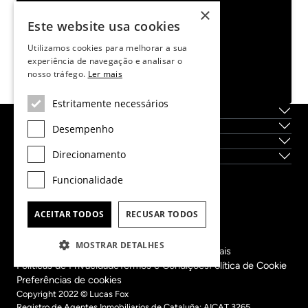
Aconselhamento personalizado,
×
Este website usa cookies
confidencialidade garantida.
+351 221107946
Utilizamos cookies para melhorar a sua
porto@lucasfox.com
experiência de navegação e analisar o
nosso tráfego.
Ler mais
Pedir mais informação
Estritamente necessários
Sobre nós
Serviços
Desempenho
Localidades
Direcionamento
Novas construções
Funcionalidade
Dils Lucas Fox Head Office
tel.
(+34) 933 562 989
ACEITAR TODOS
RECUSAR TODOS
fax
(+34) 933 041 848
info@lucasfox.com
MOSTRAR DETALHES
Informação sobre os nossos escritórios regionais
Políticas de Privacidade
Termos e Condições
Política de Cookie
Preferências de cookies
Copyright 2022 © Lucas Fox
Registro de Agentes Inmobiliarios de Cataluña: AICAT 3265