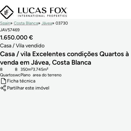
Spain
Costa Blanca
Jávea
03730
JAV57469
1.650.000 €
Casa / Vila vendido
Casa / vila Excelentes condições Quartos à
venda em Jávea, Costa Blanca
8
8
350m²
3.745m²
Quartos
wc
Plano
area do terreno
Ficha técnica
Partilhar este imóvel