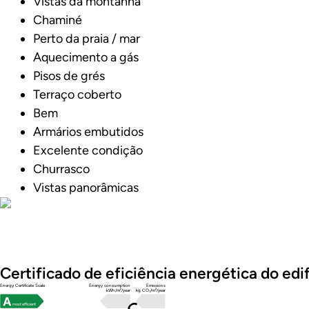
Vistas da montanha
Chaminé
Perto da praia / mar
Aquecimento a gás
Pisos de grés
Terraço coberto
Bem
Armários embutidos
Excelente condição
Churrasco
Vistas panorâmicas
Fotos
Certificado de eficiência energética do edif
Energy Certificate Scale
Energy consumption
Emissions
kWh/m²/year
kg CO₂/m²/year
most efficient