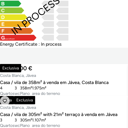
IN PROCESS
least efficient
Energy Certificate : In process
1.495.000 €
Exclusiva
Costa Blanca, Jávea
Casa / vila de 358m² à venda em Jávea, Costa Blanca
4
3
358m²
1.975m²
Quartos
wc
Plano
area do terreno
1.035.000 €
Nova
Exclusiva
Costa Blanca, Jávea
Casa / vila de 305m² with 21m² terraço à venda em Jávea
3
3
305m²
1.107m²
Quartos
wc
Plano
area do terreno