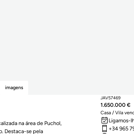
imagens
JAV57469
1.650.000 €
Casa / Vila ven
Ligamos-l
alizada na área de Puchol,
+34 965 7
o. Destaca-se pela