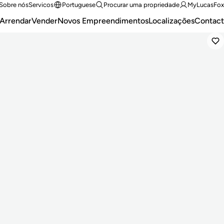
Sobre nós
Servicos
Portuguese
Procurar uma propriedade
MyLucasFox
Arrendar
Vender
Novos Empreendimentos
Localizações
Contact