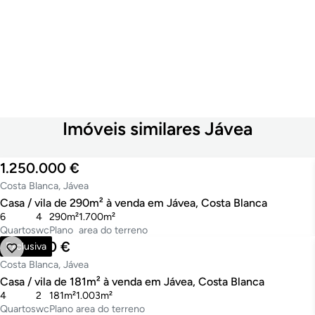
Imóveis similares Jávea
1.250.000 €
Costa Blanca, Jávea
Casa / vila de 290m² à venda em Jávea, Costa Blanca
6
4
290m²
1.700m²
Quartos
wc
Plano
area do terreno
860.000 €
Exclusiva
Costa Blanca, Jávea
Casa / vila de 181m² à venda em Jávea, Costa Blanca
4
2
181m²
1.003m²
Quartos
wc
Plano
area do terreno