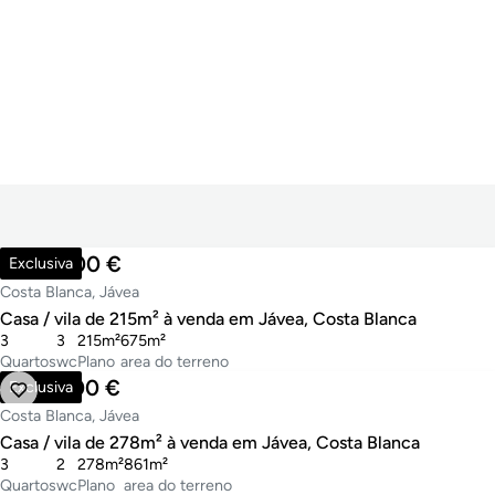
1.378.000 €
Exclusiva
Costa Blanca, Jávea
Casa / vila de 215m² à venda em Jávea, Costa Blanca
3
3
215m²
675m²
Quartos
wc
Plano
area do terreno
1.190.000 €
Exclusiva
Costa Blanca, Jávea
Casa / vila de 278m² à venda em Jávea, Costa Blanca
3
2
278m²
861m²
Quartos
wc
Plano
area do terreno