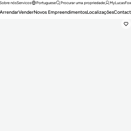
Sobre nós
Servicos
Portuguese
Procurar uma propriedade
MyLucasFox
Arrendar
Vender
Novos Empreendimentos
Localizações
Contact