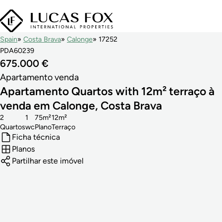
Spain
Costa Brava
Calonge
17252
PDA60239
675.000 €
Apartamento venda
Apartamento Quartos with 12m² terraço à
venda em Calonge, Costa Brava
2
1
75m²
12m²
Quartos
wc
Plano
Terraço
Ficha técnica
Planos
Partilhar este imóvel