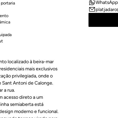
WhatsApp
 portaria
platjadar
ento
râmica
uipada
ut
to localizado à beira-mar
residenciais mais exclusivos
ação privilegiada, onde o
e Sant Antoni de Calonge.
r a rua.
om acesso direto a um
zinha semiaberta está
 design moderno e funcional.