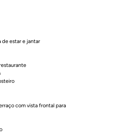
priedade
a de estar e jantar
restaurante
a
osteiro
erraço com vista frontal para
o