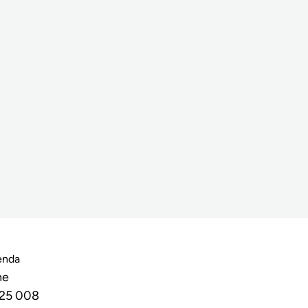
enda
he
025 008