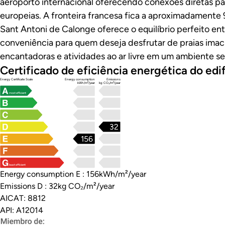
aeroporto internacional oferecendo conexões diretas par
europeias. A fronteira francesa fica a aproximadamente 
Sant Antoni de Calonge oferece o equilíbrio perfeito ent
conveniência para quem deseja desfrutar de praias imac
encantadoras e atividades ao ar livre em um ambiente seg
Certificado de eficiência energética do edif
Energy Certificate Scale
Energy consumption
Emissions
kWh/m²/year
kg CO₂/m²/year
most efficient
32
156
least efficient
Energy consumption E : 156kWh/m²/year
Emissions D : 32kg CO₂/m²/year
AICAT: 8812
API: A12014