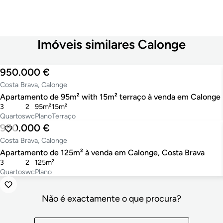
Imóveis similares Calonge
950.000 €
Costa Brava, Calonge
Apartamento de 95m² with 15m² terraço à venda em Calonge
3
2
95m²
15m²
Quartos
wc
Plano
Terraço
950.000 €
Costa Brava, Calonge
Apartamento de 125m² à venda em Calonge, Costa Brava
3
2
125m²
Quartos
wc
Plano
Não é exactamente o que procura?