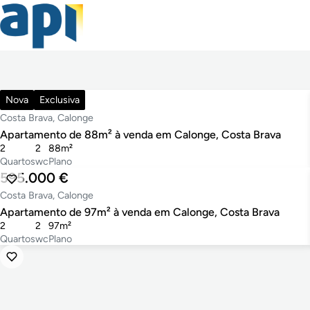
725.000 €
Nova
Exclusiva
Costa Brava, Calonge
Apartamento de 88m² à venda em Calonge, Costa Brava
2
2
88m²
Quartos
wc
Plano
595.000 €
Costa Brava, Calonge
Apartamento de 97m² à venda em Calonge, Costa Brava
2
2
97m²
Quartos
wc
Plano