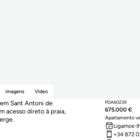
imagens
Vídeo
 em Sant Antoni de
PDA60239
675.000 €
 acesso direto à praia,
Apartamento v
ierge.
Ligamos-l
+34 872 