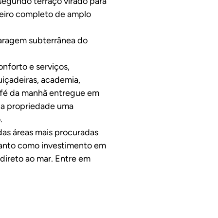
segundo terraço virado para
heiro completo de amplo
aragem subterrânea do
nforto e serviços,
içadeiras, academia,
café da manhã entregue em
sta propriedade uma
.
as áreas mais procuradas
uanto como investimento em
direto ao mar. Entre em