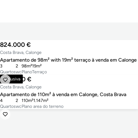
824.000 €
Costa Brava, Calonge
Apartamento de 98m² with 19m² terraço à venda em Calonge
3
2
98m²
19m²
Quartos
wc
Plano
Terraço
400.000 €
Exclusiva
Costa Brava, Calonge
Apartamento de 110m² à venda em Calonge, Costa Brava
4
2
110m²
1.147m²
Quartos
wc
Plano
area do terreno