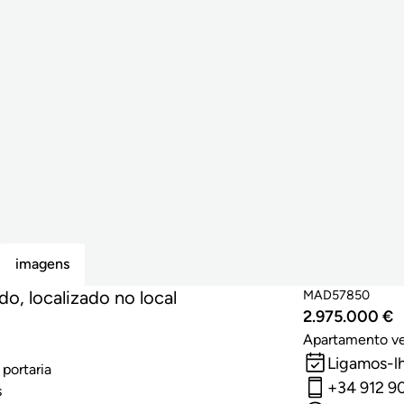
imagens
o, localizado no local
MAD57850
2.975.000 €
Apartamento v
Ligamos-l
 portaria
+34 912 9
s