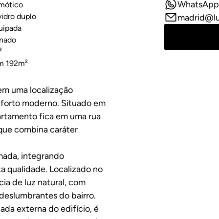
WhatsApp
mótico
vidro duplo
madrid@l
uipada
onado
²
m 192m²
 em uma localização
onforto moderno. Situado em
artamento fica em uma rua
 que combina caráter
mada, integrando
 qualidade. Localizado no
ia de luz natural, com
 deslumbrantes do bairro.
ada externa do edifício, é