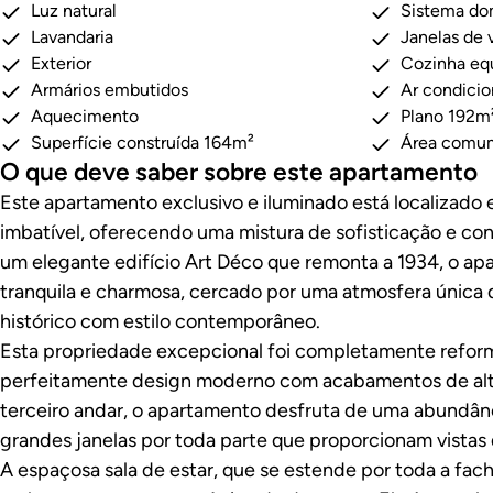
Luz natural
Sistema do
Lavandaria
Janelas de 
Exterior
Cozinha eq
Armários embutidos
Ar condici
Aquecimento
Plano 192m
Superfície construída 164m²
Área comu
O que deve saber sobre este apartamento
Este apartamento exclusivo e iluminado está localizado
imbatível, oferecendo uma mistura de sofisticação e c
um elegante edifício Art Déco que remonta a 1934, o ap
tranquila e charmosa, cercado por uma atmosfera única
histórico com estilo contemporâneo.
Esta propriedade excepcional foi completamente refor
perfeitamente design moderno com acabamentos de alta
terceiro andar, o apartamento desfruta de uma abundânc
grandes janelas por toda parte que proporcionam vistas
A espaçosa sala de estar, que se estende por toda a fach