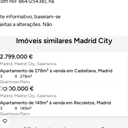
, com NIF B64125438), na
te informativo, baseiam-se
eitas a alterações. Não
Imóveis similares Madrid City
2.799.000 €
Madrid, Madrid City, Salamanca
Apartamento de 278m² à venda em Castellana, Madrid
3
4
278m²
Quartos
wc
Plano
2.500.000 €
Madrid, Madrid City, Salamanca
Apartamento de 149m² à venda em Recoletos, Madrid
3
4
149m²
Quartos
wc
Plano