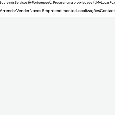
Sobre nós
Servicos
Portuguese
Procurar uma propriedade
MyLucasFox
Arrendar
Vender
Novos Empreendimentos
Localizações
Contact