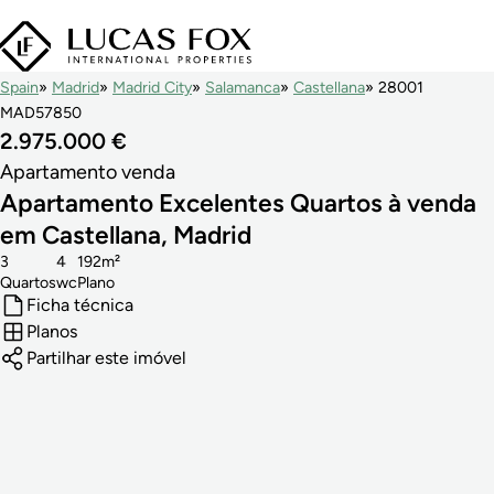
Spain
Madrid
Madrid City
Salamanca
Castellana
28001
MAD57850
2.975.000 €
Apartamento venda
Apartamento Excelentes Quartos à venda
em Castellana, Madrid
3
4
192m²
Quartos
wc
Plano
Ficha técnica
Planos
Partilhar este imóvel