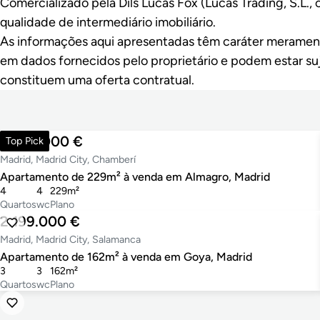
Comercializado pela Dils Lucas Fox (Lucas Trading, S.L.
qualidade de intermediário imobiliário.
As informações aqui apresentadas têm caráter meramen
em dados fornecidos pelo proprietário e podem estar suj
constituem uma oferta contratual.
3.300.000 €
Top Pick
Madrid, Madrid City, Chamberí
Apartamento de 229m² à venda em Almagro, Madrid
4
4
229m²
Quartos
wc
Plano
2.199.000 €
Madrid, Madrid City, Salamanca
Apartamento de 162m² à venda em Goya, Madrid
3
3
162m²
Quartos
wc
Plano