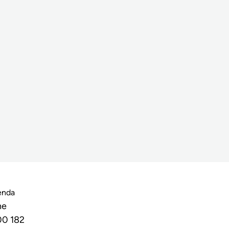
enda
he
00 182