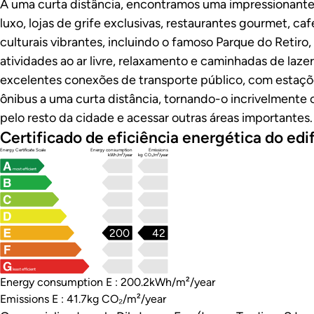
A uma curta distância, encontramos uma impressionante
luxo, lojas de grife exclusivas, restaurantes gourmet, ca
culturais vibrantes, incluindo o famoso Parque do Retiro,
atividades ao ar livre, relaxamento e caminhadas de laze
excelentes conexões de transporte público, com estaçõ
ônibus a uma curta distância, tornando-o incrivelmente
pelo resto da cidade e acessar outras áreas importantes.
Certificado de eficiência energética do edif
Energy Certificate Scale
Energy consumption
Emissions
kWh/m²/year
kg CO₂/m²/year
most efficient
200
42
least efficient
Energy consumption E : 200.2kWh/m²/year
Emissions E : 41.7kg CO₂/m²/year