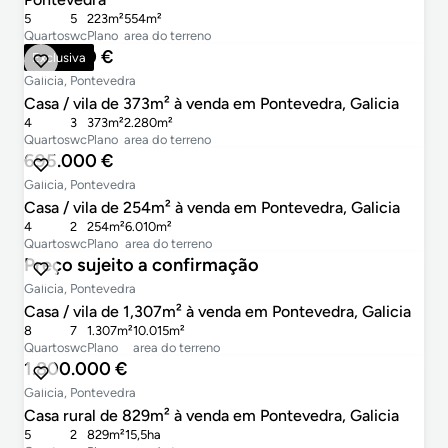
5
5
223m²
554m²
Quartos
wc
Plano
area do terreno
595.000 €
Exclusiva
Galicia, Pontevedra
Casa / vila de 373m² à venda em Pontevedra, Galicia
4
3
373m²
2.280m²
Quartos
wc
Plano
area do terreno
695.000 €
Galicia, Pontevedra
Casa / vila de 254m² à venda em Pontevedra, Galicia
4
2
254m²
6.010m²
Quartos
wc
Plano
area do terreno
Preço sujeito a confirmação
Galicia, Pontevedra
Casa / vila de 1,307m² à venda em Pontevedra, Galicia
8
7
1.307m²
10.015m²
Quartos
wc
Plano
area do terreno
1.800.000 €
Galicia, Pontevedra
Casa rural de 829m² à venda em Pontevedra, Galicia
5
2
829m²
15,5ha