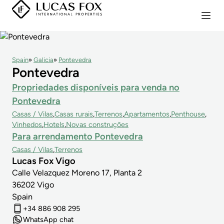
Spain
Galicia
Pontevedra
Pontevedra
Propriedades disponíveis para venda no
Pontevedra
Casas / Vilas
Casas rurais
Terrenos
Apartamentos
Penthouse
Vinhedos
Hotels
Novas construções
Para arrendamento Pontevedra
Casas / Vilas
Terrenos
Lucas Fox Vigo
Calle Velazquez Moreno 17, Planta 2
36202
Vigo
Spain
+34 886 908 295
WhatsApp chat