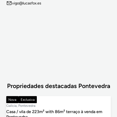
vigo@lucasfox.es
Propriedades destacadas Pontevedra
1.000.000 €
Nova
Exclusiva
Galicia, Pontevedra
Casa / vila de 223m² with 86m² terraço à venda em
Pontevedra