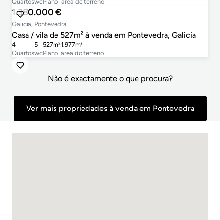
Quartos
wc
Plano
area do terreno
1.380.000 €
Galicia, Pontevedra
Casa / vila de 527m² à venda em Pontevedra, Galicia
4
5
527m²
1.977m²
Quartos
wc
Plano
area do terreno
Não é exactamente o que procura?
Ver mais propriedades à venda em Pontevedra