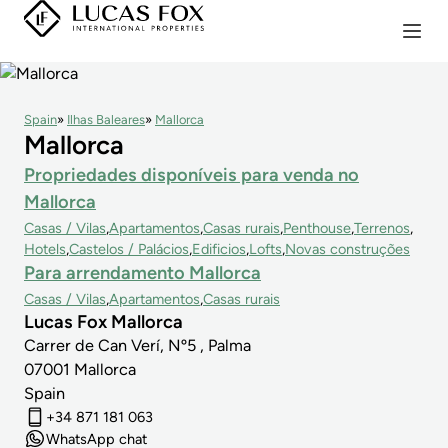
Spain
Ilhas Baleares
Mallorca
Mallorca
Propriedades disponíveis para venda no
Mallorca
Casas / Vilas
Apartamentos
Casas rurais
Penthouse
Terrenos
Hotels
Castelos / Palácios
Edificios
Lofts
Novas construções
Para arrendamento Mallorca
Casas / Vilas
Apartamentos
Casas rurais
Lucas Fox Mallorca
Carrer de Can Verí, Nº5 , Palma
07001
Mallorca
Spain
+34 871 181 063
WhatsApp chat