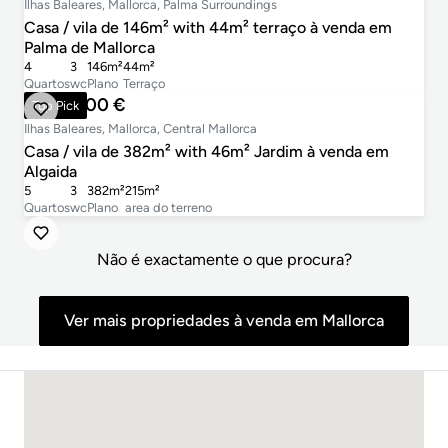
Ilhas Baleares, Mallorca, Palma Surroundings
Casa / vila de 146m² with 44m² terraço à venda em
Palma de Mallorca
4
3
146m²
44m²
Quartos
wc
Plano
Terraço
1.250.000 €
Top Pick
Ilhas Baleares, Mallorca, Central Mallorca
Casa / vila de 382m² with 46m² Jardim à venda em
Algaida
5
3
382m²
215m²
Quartos
wc
Plano
area do terreno
Não é exactamente o que procura?
Ver mais propriedades à venda em Mallorca