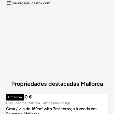
mallorca@lucasfox.com
Propriedades destacadas Mallorca
1.985.000 €
Exclusiva
Ilhas Baleares, Mallorca, Palma Surroundings
Casa / vila de 169m² with 7m² terraço à venda em
Palma de Mallorca