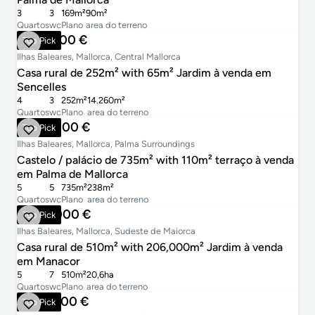
3
3
169m²
90m²
Quartos
wc
Plano
area do terreno
1.997.000 €
Top Pick
Ilhas Baleares, Mallorca, Central Mallorca
Casa rural de 252m² with 65m² Jardim à venda em
Sencelles
4
3
252m²
14.260m²
Quartos
wc
Plano
area do terreno
4.620.000 €
Top Pick
Ilhas Baleares, Mallorca, Palma Surroundings
Castelo / palácio de 735m² with 110m² terraço à venda
em Palma de Mallorca
5
5
735m²
238m²
Quartos
wc
Plano
area do terreno
2.800.000 €
Top Pick
Ilhas Baleares, Mallorca, Sudeste de Maiorca
Casa rural de 510m² with 206,000m² Jardim à venda
em Manacor
5
7
510m²
20,6ha
Quartos
wc
Plano
area do terreno
1.045.000 €
Top Pick