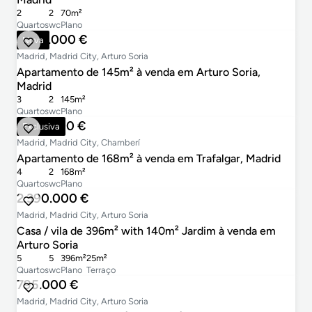
2
2
70m²
Quartos
wc
Plano
1.290.000 €
Nova
Madrid, Madrid City, Arturo Soria
Apartamento de 145m² à venda em Arturo Soria,
Madrid
3
2
145m²
Quartos
wc
Plano
1.325.000 €
Exclusiva
Madrid, Madrid City, Chamberí
Apartamento de 168m² à venda em Trafalgar, Madrid
4
2
168m²
Quartos
wc
Plano
2.390.000 €
Madrid, Madrid City, Arturo Soria
Casa / vila de 396m² with 140m² Jardim à venda em
Arturo Soria
5
5
396m²
25m²
Quartos
wc
Plano
Terraço
795.000 €
Madrid, Madrid City, Arturo Soria