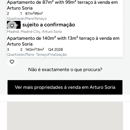
Apartamento de 87m² with 99m² terraço à venda em
Arturo Soria
2
1
87m²
99m²
Quartos
wc
Plano
Terraço
Preço sujeito a confirmação
Nova
Madrid, Madrid City, Arturo Soria
Apartamento de 140m² with 13m² terraço à venda em
Arturo Soria
2
3
2
140m²
13m²
Q4 2028
Quartos
wc
Plano
Terraço
Finalização
Não é exactamente o que procura?
Ver mais propriedades à venda em Arturo Soria