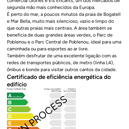
comercial Glòries e Els Encants, um dos mercados de
segunda mão mais conhecidos da Europa.
É perto do mar, a poucos minutos da praia de Bogatell
e Mar Bella, muito mais silencioso, vazio e limpo do
que outras praias mais centrais. A área também se
beneficia de duas grandes áreas verdes, o Parc de
Poblenou e o Parc Central de Poblenou, ideal para uma
caminhada ou para esportes ao ar livre.
Também desfrutar de uma excelente ligação com as
redes de transportes públicos, de metro (linha L4),
ônibus e bonde para visitar outros cantos da cidade.
Certificado de eficiência energética do
edifício
Energy Certificate Scale
Energy consumption
Emissions
kWh/m²/year
kg CO₂/m²/year
IN PROCESS
most efficient