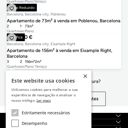
Quartos
wc
Plano
Terraço
630.000 €
Preço Reduzido
Barcelona, Barcelona-city, Poblenou
Apartamento de 73m² à venda em Poblenou, Barcelona
2
1
73m²
Quartos
wc
Plano
920.000 €
Top Pick
Barcelona, Barcelona-city, Eixample Right
Apartamento de 156m² à venda em Eixample Right,
Barcelona
3
2
156m²
2m²
Quartos
wc
Plano
Terraço
×
Este website usa cookies
Não é exactamente o que procura?
Utilizamos cookies para melhorar a sua
experiência de navegação e analisar o
Exibir propriedades semelhantes
nosso tráfego.
Ler mais
Estritamente necessários
Sobre nós
Serviços
Desempenho