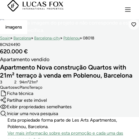
Vendido
imagens
Spain
Barcelona
Barcelona-city
Poblenou
08018
BCN24490
620.000 €
Apartamento vendido
Apartmento Nova construção Quartos with
21m² terraço à venda em Poblenou, Barcelona
3
2
94m²
21m²
Quartos
wc
Plano
Terraço
Ficha técnica
Partilhar este imóvel
Exibir propriedades semelhantes
Iniciar uma nova pesquisa
Esta propiedade forma parte de Les Arts Apartmentos,
Poblenou, Barcelona.
Ver mais informação sobre esta promoção e cada uma das