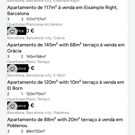
Barcelona, Barcelona-city, Eixample Right
Apartamento de 117m² à venda em Eixample Right,
Barcelona
3
3
117m²
117m²
Quartos
wc
Plano
area do terreno
699.000 €
Top Pick
Barcelona, Barcelona-city, Gràcia
Apartamento de 145m² with 68m² terraço à venda em
Gràcia
3
2
145m²
68m²
Quartos
wc
Plano
Terraço
700.000 €
Exclusiva
Barcelona, Barcelona-city, El Born
Apartamento de 120m² with 10m² terraço à venda em
El Born
2
1
120m²
10m²
Quartos
wc
Plano
Terraço
760.000 €
Exclusiva
Barcelona, Barcelona-city, Poblenou
Apartamento de 88m² with 20m² terraço à venda em
Poblenou
3
2
88m²
20m²