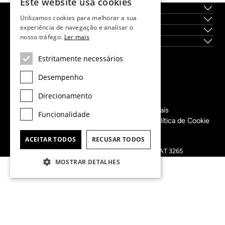
Este website usa cookies
Sobre nós
Utilizamos cookies para melhorar a sua
Serviços
experiência de navegação e analisar o
Localidades
nosso tráfego.
Ler mais
Novas construções
Estritamente necessários
Dils Lucas Fox Head Office
Desempenho
tel.
(+34) 933 562 989
fax
(+34) 933 041 848
Direcionamento
info@lucasfox.com
Informação sobre os nossos escritórios regionais
Funcionalidade
Políticas de Privacidade
Termos e Condições
Política de Cookie
Preferências de cookies
ACEITAR TODOS
RECUSAR TODOS
Copyright 2022 © Lucas Fox
Registro de Agentes Inmobiliarios de Cataluña: AICAT 3265
MOSTRAR DETALHES
Web design & development by
DigitalHappy
Comece a escrever a sua localização