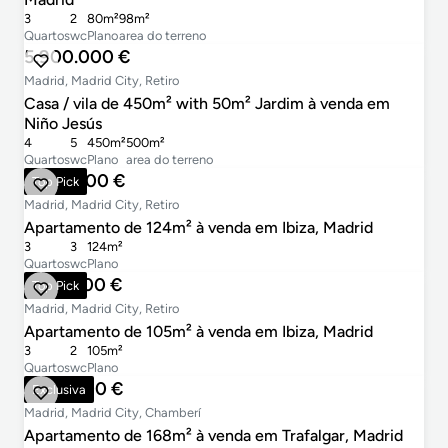
3
2
80m²
98m²
Quartos
wc
Plano
area do terreno
5.900.000 €
Madrid, Madrid City, Retiro
1
Casa / vila de 450m² with 50m² Jardim à venda em
Niño Jesús
4
5
450m²
500m²
Quartos
wc
Plano
area do terreno
1.390.000 €
Top Pick
Madrid, Madrid City, Retiro
Apartamento de 124m² à venda em Ibiza, Madrid
3
3
124m²
Quartos
wc
Plano
1.148.000 €
Top Pick
Madrid, Madrid City, Retiro
Apartamento de 105m² à venda em Ibiza, Madrid
3
2
105m²
Quartos
wc
Plano
1.325.000 €
Exclusiva
Madrid, Madrid City, Chamberí
Apartamento de 168m² à venda em Trafalgar, Madrid