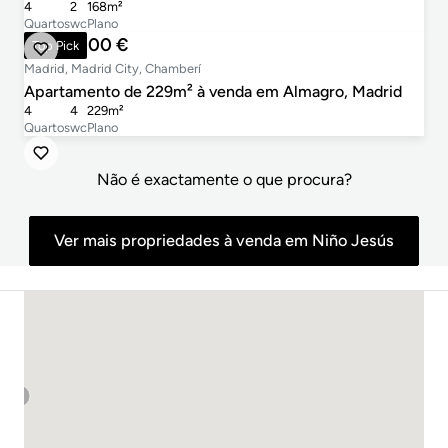
4
2
168m²
Quartos
wc
Plano
3.300.000 €
Top Pick
Madrid, Madrid City, Chamberí
1
Apartamento de 229m² à venda em Almagro, Madrid
4
4
229m²
3
Quartos
wc
Plano
Não é exactamente o que procura?
Ver mais propriedades à venda em Niño Jesús
2