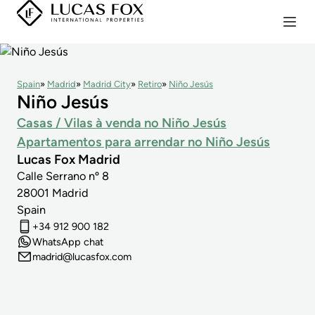
Spain
Madrid
Madrid City
Retiro
Niño Jesús
Niño Jesús
Casas / Vilas à venda no Niño Jesús
Apartamentos para arrendar no Niño Jesús
Lucas Fox Madrid
1
Calle Serrano nº 8
28001
Madrid
Spain
+34 912 900 182
WhatsApp chat
madrid@lucasfox.com