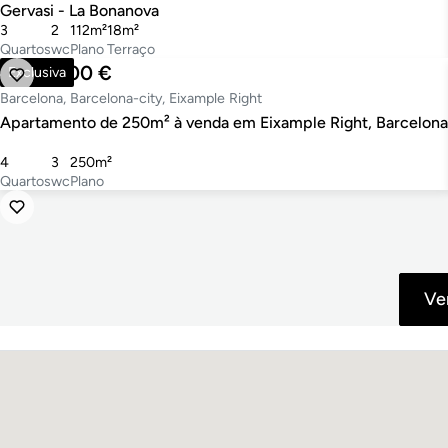
Gervasi - La Bonanova
3
2
112m²
18m²
Quartos
wc
Plano
Terraço
1.995.000 €
Exclusiva
Barcelona, Barcelona-city, Eixample Right
Apartamento de 250m² à venda em Eixample Right, Barcelona
4
3
250m²
Quartos
wc
Plano
Ve