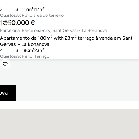
3
3
117m²
117m²
Quartos
wc
Plano
area do terreno
1.550.000 €
Barcelona, Barcelona-city, Sant Gervasi - La Bonanova
Apartamento de 180m² with 23m² terraço à venda em Sant
Gervasi - La Bonanova
4
3
180m²
23m²
Quartos
wc
Plano
Terraço
ova