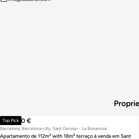
Propri
890.000 €
Top Pick
Barcelona, Barcelona-city, Sant Gervasi - La Bonanova
Apartamento de 112m² with 18m² terraço à venda em Sant