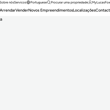
Sobre nós
Servicos
Portuguese
Procurar uma propriedade
MyLucasFox
Arrendar
Vender
Novos Empreendimentos
Localizações
Contact