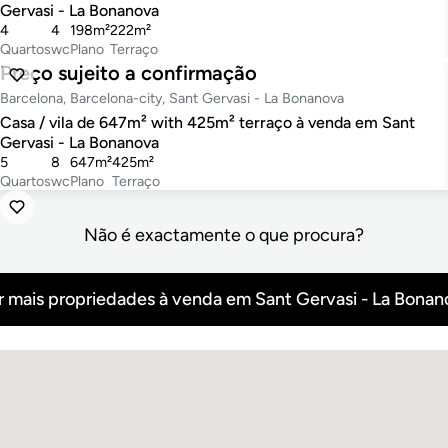
Gervasi - La Bonanova
4
4
198m²
222m²
Quartos
wc
Plano
Terraço
Preço sujeito a confirmação
3
Barcelona, Barcelona-city, Sant Gervasi - La Bonanova
Casa / vila de 647m² with 425m² terraço à venda em Sant
Gervasi - La Bonanova
5
8
647m²
425m²
Quartos
wc
Plano
Terraço
Não é exactamente o que procura?
r mais propriedades à venda em Sant Gervasi - La Bonan