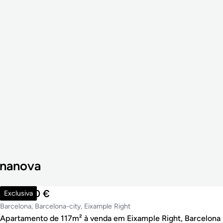
onanova
860.000 €
Exclusiva
Barcelona, Barcelona-city, Eixample Right
Apartamento de 117m² à venda em Eixample Right, Barcelona