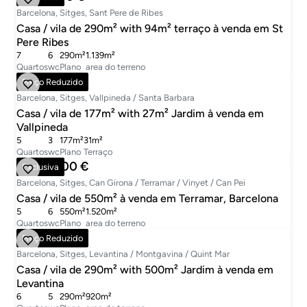
Barcelona, Sitges, Sant Pere de Ribes
Casa / vila de 290m² with 94m² terraço à venda em St
Pere Ribes
7
6
290m²
1.139m²
Quartos
wc
Plano
area do terreno
795.000 €
Preço Reduzido
Barcelona, Sitges, Vallpineda / Santa Barbara
Casa / vila de 177m² with 27m² Jardim à venda em
Vallpineda
5
3
177m²
31m²
Quartos
wc
Plano
Terraço
4.650.000 €
Exclusiva
Barcelona, Sitges, Can Girona / Terramar / Vinyet / Can Pei
Casa / vila de 550m² à venda em Terramar, Barcelona
5
6
550m²
1.520m²
Quartos
wc
Plano
area do terreno
869.000 €
Preço Reduzido
Barcelona, Sitges, Levantina / Montgavina / Quint Mar
Casa / vila de 290m² with 500m² Jardim à venda em
Levantina
6
5
290m²
920m²