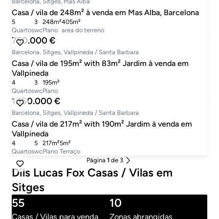
Barcelona, Sitges, Mas Alba
Casa / vila de 248m² à venda em Mas Alba, Barcelona
5
3
248m²
405m²
Quartos
wc
Plano
area do terreno
750.000 €
Barcelona, Sitges, Vallpineda / Santa Barbara
Casa / vila de 195m² with 83m² Jardim à venda em
Vallpineda
4
3
195m²
Quartos
wc
Plano
1.150.000 €
Barcelona, Sitges, Vallpineda / Santa Barbara
Casa / vila de 217m² with 190m² Jardim à venda em
Vallpineda
4
5
217m²
5m²
Quartos
wc
Plano
Terraço
Página
1
de 3
Dils Lucas Fox Casas / Vilas em
Sitges
55
10
Casas / Vilas para venda
Zonas abrangidas