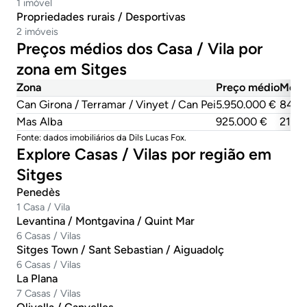
1 imóvel
Propriedades rurais / Desportivas
2 imóveis
Preços médios dos Casa / Vila por
zona em Sitges
Zona
Preço médio
Médi
Can Girona / Terramar / Vinyet / Can Pei
5.950.000 €
840 
Mas Alba
925.000 €
210 
Fonte: dados imobiliários da Dils Lucas Fox.
Explore Casas / Vilas por região em
Sitges
Penedès
1 Casa / Vila
Levantina / Montgavina / Quint Mar
6 Casas / Vilas
Sitges Town / Sant Sebastian / Aiguadolç
6 Casas / Vilas
La Plana
7 Casas / Vilas