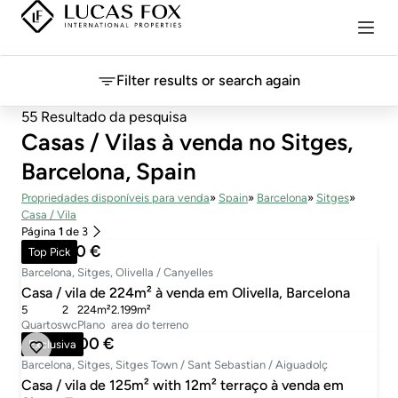
Filter results or search again
55 Resultado da pesquisa
Casas / Vilas à venda no Sitges,
Barcelona, Spain
Propriedades disponíveis para venda
Spain
Barcelona
Sitges
Casa / Vila
Página
1
de 3
699.000 €
Top Pick
Barcelona, Sitges, Olivella / Canyelles
Casa / vila de 224m² à venda em Olivella, Barcelona
5
2
224m²
2.199m²
Quartos
wc
Plano
area do terreno
1.000.000 €
Exclusiva
Barcelona, Sitges, Sitges Town / Sant Sebastian / Aiguadolç
Casa / vila de 125m² with 12m² terraço à venda em