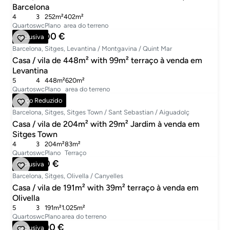
Barcelona
4
3
252m²
402m²
Quartos
wc
Plano
area do terreno
1.690.000 €
Exclusiva
Barcelona, Sitges, Levantina / Montgavina / Quint Mar
Casa / vila de 448m² with 99m² terraço à venda em
Levantina
5
4
448m²
620m²
Quartos
wc
Plano
area do terreno
790.000 €
Preço Reduzido
Barcelona, Sitges, Sitges Town / Sant Sebastian / Aiguadolç
Casa / vila de 204m² with 29m² Jardim à venda em
Sitges Town
4
3
204m²
83m²
Quartos
wc
Plano
Terraço
480.000 €
Exclusiva
Barcelona, Sitges, Olivella / Canyelles
Casa / vila de 191m² with 39m² terraço à venda em
Olivella
5
3
191m²
1.025m²
Quartos
wc
Plano
area do terreno
1.270.000 €
Exclusiva