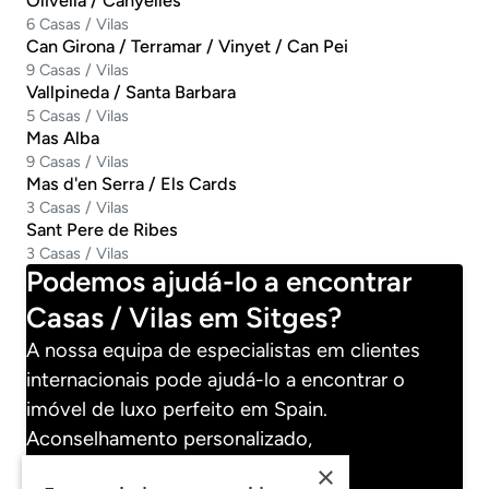
Olivella / Canyelles
6 Casas / Vilas
Can Girona / Terramar / Vinyet / Can Pei
9 Casas / Vilas
Vallpineda / Santa Barbara
5 Casas / Vilas
Mas Alba
9 Casas / Vilas
Mas d'en Serra / Els Cards
3 Casas / Vilas
Sant Pere de Ribes
3 Casas / Vilas
Podemos ajudá-lo a encontrar
Casas / Vilas em Sitges?
A nossa equipa de especialistas em clientes
internacionais pode ajudá-lo a encontrar o
imóvel de luxo perfeito em Spain.
Aconselhamento personalizado,
confidencialidade garantida.
×