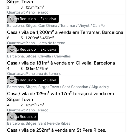
Sitges Town
3
3
125m²
12m²
Quartos
wc
Plano
Terraço
6.900.000 €
Preço Reduzido
Exclusiva
Barcelona, Sitges, Can Girona / Terramar / Vinyet / Can Pei
Casa / vila de 1,200m² à venda em Terramar, Barcelona
8
5
1.200m²
3.450m²
Quartos
wc
Plano
area do terreno
515.000 €
Preço Reduzido
Exclusiva
Barcelona, Sitges, Olivella / Canyelles
Casa / vila de 181m² à venda em Olivella, Barcelona
4
3
181m²
1.176m²
Quartos
wc
Plano
area do terreno
799.000 €
Preço Reduzido
Exclusiva
Barcelona, Sitges, Sitges Town / Sant Sebastian / Aiguadolç
Casa / vila de 129m² with 17m² terraço à venda em
Sitges Town
4
2
129m²
17m²
Quartos
wc
Plano
Terraço
1.150.000 €
Preço Reduzido
Barcelona, Sitges, Sant Pere de Ribes
Casa / vila de 252m² à venda em St Pere Ribes,