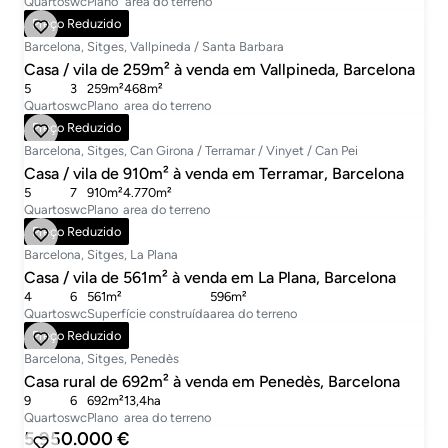
Quartos
wc
Plano
area do terreno
1.295.000 €
Preço Reduzido
Barcelona, Sitges, Vallpineda / Santa Barbara
Casa / vila de 259m² à venda em Vallpineda, Barcelona
5
3
259m²
468m²
Quartos
wc
Plano
area do terreno
7.350.000 €
Preço Reduzido
Barcelona, Sitges, Can Girona / Terramar / Vinyet / Can Pei
Casa / vila de 910m² à venda em Terramar, Barcelona
5
7
910m²
4.770m²
Quartos
wc
Plano
area do terreno
2.490.000 €
Preço Reduzido
Barcelona, Sitges, La Plana
Casa / vila de 561m² à venda em La Plana, Barcelona
4
6
561m²
596m²
Quartos
wc
Superfície construída
area do terreno
1.495.000 €
Preço Reduzido
Barcelona, Sitges, Penedès
Casa rural de 692m² à venda em Penedès, Barcelona
9
6
692m²
13,4ha
Quartos
wc
Plano
area do terreno
5.950.000 €