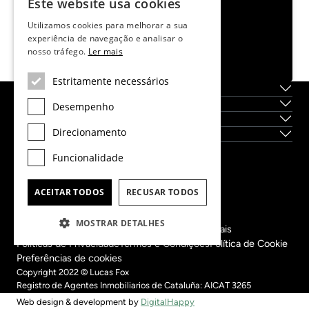
Este website usa cookies
+34 935 952 550
WhatsApp chat
Utilizamos cookies para melhorar a sua
sitges@lucasfox.com
experiência de navegação e analisar o
nosso tráfego.
Ler mais
Pedir mais informação
Estritamente necessários
Sobre nós
Serviços
Desempenho
Localidades
Direcionamento
Novas construções
Funcionalidade
Dils Lucas Fox Head Office
tel.
(+34) 933 562 989
ACEITAR TODOS
RECUSAR TODOS
fax
(+34) 933 041 848
info@lucasfox.com
MOSTRAR DETALHES
Informação sobre os nossos escritórios regionais
Políticas de Privacidade
Termos e Condições
Política de Cookie
Preferências de cookies
Copyright 2022 © Lucas Fox
Registro de Agentes Inmobiliarios de Cataluña: AICAT 3265
Web design & development by
DigitalHappy